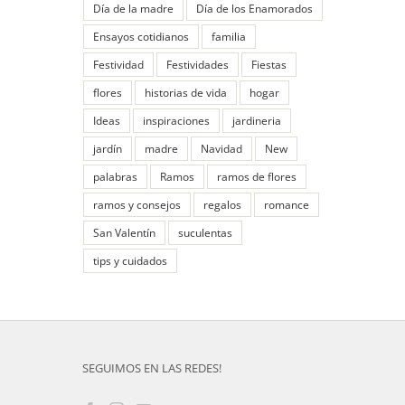
Día de la madre
Día de los Enamorados
Ensayos cotidianos
familia
Festividad
Festividades
Fiestas
flores
historias de vida
hogar
Ideas
inspiraciones
jardineria
jardín
madre
Navidad
New
palabras
Ramos
ramos de flores
ramos y consejos
regalos
romance
San Valentín
suculentas
tips y cuidados
SEGUIMOS EN LAS REDES!