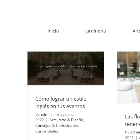
Skip
to
content
Inicio
Jardinería
Art
 inglés en
s
Las flores ideales para tener en tu
casamiento
onsejos &
sidades
Arreglos florales
Casamiento
Consejos
Consejos & Curiosidades
Jardinería
Ocasiones Especiales
Cómo lograr un estilo
inglés en tus eventos
By
admin
|
mayo 3rd,
Las fl
2022
|
Arte
,
Arte & Diseño
,
tener 
Consejos & Curiosidades
,
Curiosidades
By
admi
2021
|