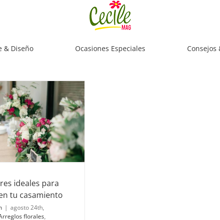
e & Diseño
Ocasiones Especiales
Consejos 
ores ideales para
en tu casamiento
n
|
agosto 24th,
Arreglos florales
,