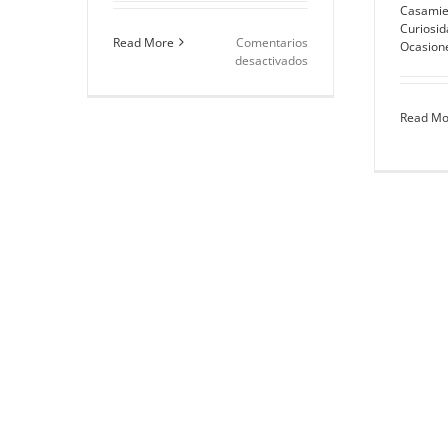
Casamie
Curiosi
Read More
Comentarios
Ocasione
en
desactivados
Cómo
lograr
un
Read Mo
estilo
inglés
en
tus
eventos