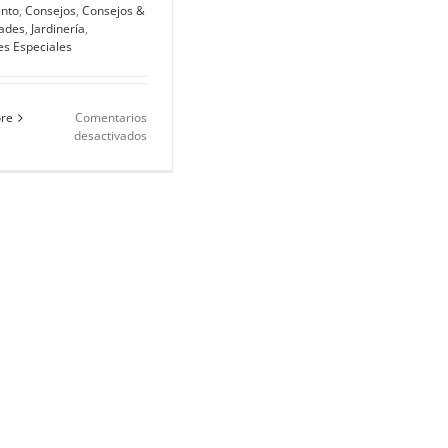
nto
,
Consejos
,
Consejos &
dades
,
Jardinería
,
s Especiales
re
Comentarios
en
desactivados
Las
flores
ideales
para
tener
en
tu
casamiento