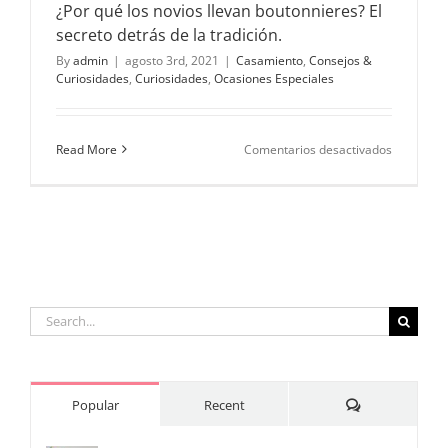
¿Por qué los novios llevan boutonnieres? El
secreto detrás de la tradición.
By
admin
|
agosto 3rd, 2021
|
Casamiento
,
Consejos &
Curiosidades
,
Curiosidades
,
Ocasiones Especiales
en
Read More
Comentarios desactivados
¿Por
qué
los
novios
llevan
boutonnie
El
secreto
detrás
Search
de
for:
la
tradición.
Comments
Popular
Recent