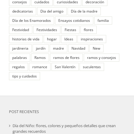
consejos
cuidados
curiosidades
decoración
dedicatorias
Dia del amigo
Día de la madre
Día de los Enamorados
Ensayos cotidianos
familia
Festividad
Festividades
Fiestas
flores
historias de vida
hogar
Ideas
inspiraciones
jardineria
jardín
madre
Navidad
New
palabras
Ramos
ramos de flores
ramos y consejos
regalos
romance
San Valentín
suculentas
tips y cuidados
POST RECIENTES
Día del Niño: flores, colores y pequeños detalles que crean
grandes recuerdos