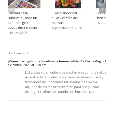
Semana de la
El resplandor del
Flores que 
Dulzura: cuando un
aula; ¡Feliz día del
libertad
pequeño gesto
maestro!
julio 1st, 202
puede decir mucho
septiembre 5th, 2025
julio 1st, 2026
One Comment
¿Cómo distinguir un chocolate de buena calidad? – CecileMag
21
diciembre, 2020 at 1:20 pm
[…] grasas y derivados que afectan el sabor original de
este atractivo producto. Victoria Fischman, dueña y
fundadora de Chocolates Muscadine nos revela
algunos de los mejores secretos para que puedas
distinguir realmente cuando un chocolate […]