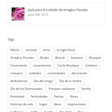
Guía para el cuidado de Arreglos Florales
junio 5th, 2019
Tags
Afecto
amistad
amor
arreglo floral
Arreglos Florales
Bodas
Bonsái
botanica
Bouquet
Casamiento
casamientos
Cecile Boutique
Celebrar
consejos
cuidados
curiosidades
decoración
dedicatorias
Dia del amigo
Día de la madre
Día de los Enamorados
Ensayos cotidianos
familia
Festividad
Festividades
Fiestas
flores
historias de vida
hogar
Ideas
inspiraciones
jardineria
jardín
madre
Navidad
New