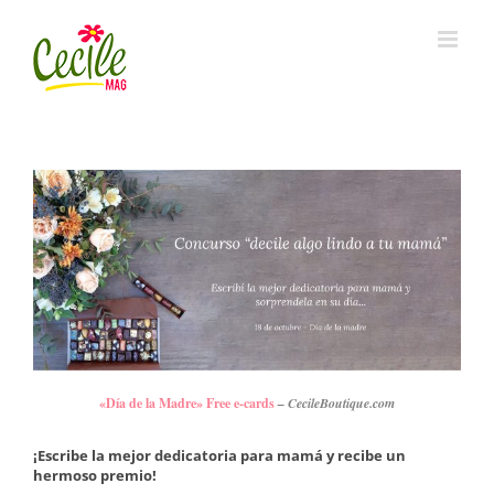
Skip
to
content
«Día de la Madre» Free e-cards
– CecileBoutique.com
¡Escribe la mejor dedicatoria para mamá y recibe un
hermoso premio!