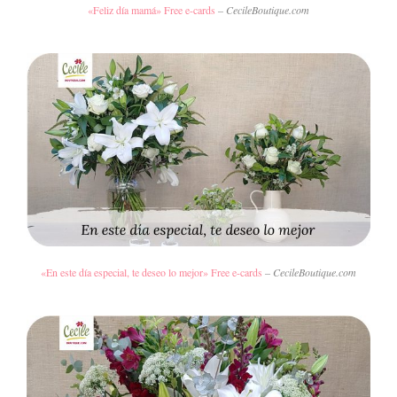
«Feliz día mamá» Free e-cards
– CecileBoutique.com
«En este día especial, te deseo lo mejor» Free e-cards
– CecileBoutique.com