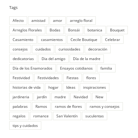
Tags
Afecto
amistad
amor
arreglo floral
Arreglos Florales
Bodas
Bonsái
botanica
Bouquet
Casamiento
casamientos
Cecile Boutique
Celebrar
consejos
cuidados
curiosidades
decoración
dedicatorias
Dia del amigo
Día de la madre
Día de los Enamorados
Ensayos cotidianos
familia
Festividad
Festividades
Fiestas
flores
historias de vida
hogar
Ideas
inspiraciones
jardineria
jardín
madre
Navidad
New
palabras
Ramos
ramos de flores
ramos y consejos
regalos
romance
San Valentín
suculentas
tips y cuidados