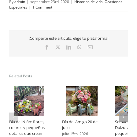
By
admin
|
septiembre 23rd, 2020
|
Historias de vida
,
Ocasiones
Especiales
|
1 Comment
¡Comparte este artículo, elige tu plataforma!
Facebook
X
LinkedIn
WhatsApp
Email
Related Posts
Día del Niño: flores,
Día del Amigo 20 de
Semana de 
colores y pequeños
julio
Dulzura: cu
detalles que crean
pequeño ge
julio 15th, 2026