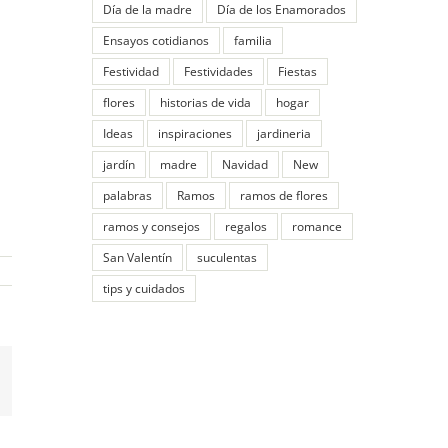
Día de la madre
Día de los Enamorados
Ensayos cotidianos
familia
Festividad
Festividades
Fiestas
flores
historias de vida
hogar
Ideas
inspiraciones
jardineria
jardín
madre
Navidad
New
palabras
Ramos
ramos de flores
ramos y consejos
regalos
romance
San Valentín
suculentas
tips y cuidados
App
mail