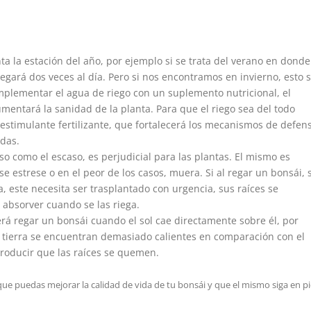
ta la estación del año, por ejemplo si se trata del verano en donde
gará dos veces al día. Pero si nos encontramos en invierno, esto 
omplementar el agua de riego con un suplemento nutricional, el
entará la sanidad de la planta. Para que el riego sea del todo
estimulante fertilizante, que fortalecerá los mecanismos de defen
idas.
so como el escaso, es perjudicial para las plantas. El mismo es
se estrese o en el peor de los casos, muera. Si al regar un bonsái, 
 este necesita ser trasplantado con urgencia, sus raíces se
bsorver cuando se las riega.
á regar un bonsái cuando el sol cae directamente sobre él, por
a tierra se encuentran demasiado calientes en comparación con el
producir que las raíces se quemen.
ue puedas mejorar la calidad de vida de tu bonsái y que el mismo siga en pi