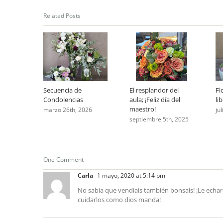
Related Posts
Secuencia de
El resplandor del
Fl
Condolencias
aula; ¡Feliz día del
li
maestro!
marzo 26th, 2026
ju
septiembre 5th, 2025
One Comment
Carla
1 mayo, 2020 at 5:14 pm
No sabía que vendíais también bonsais! ¡Le echa
cuidarlos como dios manda!