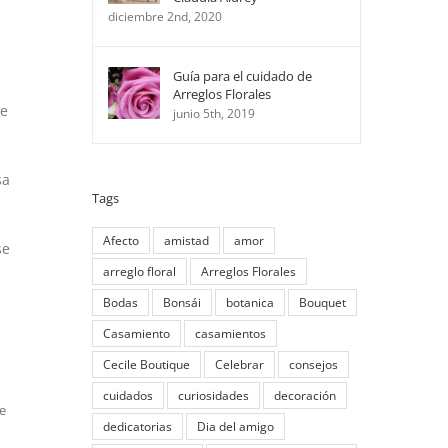
diciembre 2nd, 2020
Guía para el cuidado de
Arreglos Florales
se
junio 5th, 2019
sa
Tags
Afecto
amistad
amor
se
arreglo floral
Arreglos Florales
Bodas
Bonsái
botanica
Bouquet
Casamiento
casamientos
Cecile Boutique
Celebrar
consejos
cuidados
curiosidades
decoración
e
dedicatorias
Dia del amigo