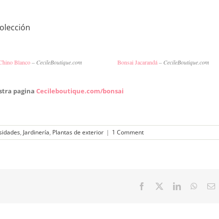
colección
Chino Blanco
– CecileBoutique.com
Bonsai Jacarandá
– CecileBoutique.com
stra pagina
Cecileboutique.com/bonsai
sidades
,
Jardinería
,
Plantas de exterior
|
1 Comment
Facebook
X
LinkedIn
Whats
E