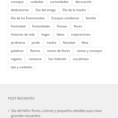
consejos
cuidados
curiosidades
decoración
dedicatorias
Dia del amigo
Día de la madre
Día de los Enamorados
Ensayos cotidianos
familia
Festividad
Festividades
Fiestas
flores
historias de vida
hogar
Ideas
inspiraciones
jardineria
jardín
madre
Navidad
New
palabras
Ramos
ramos de flores
ramos y consejos
regalos
romance
San Valentín
suculentas
tips y cuidados
POST RECIENTES
Día del Niño: flores, colores y pequeños detalles que crean
grandes recuerdos