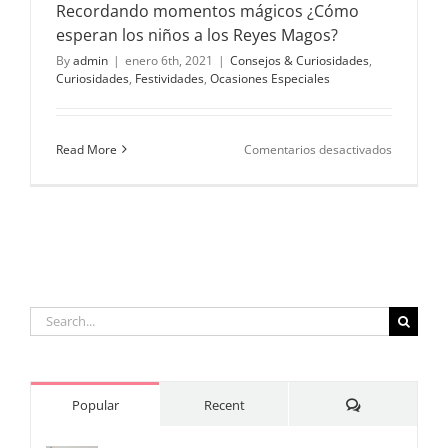
Recordando momentos mágicos ¿Cómo
esperan los niños a los Reyes Magos?
By
admin
|
enero 6th, 2021
|
Consejos & Curiosidades
,
Curiosidades
,
Festividades
,
Ocasiones Especiales
en
Read More
Comentarios desactivados
Recordan
momento
mágicos
¿Cómo
esperan
los
niños
a
los
Search
Reyes
for:
Magos?
Comments
Popular
Recent