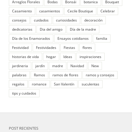
Arreglos Florales
Bodas
Bonsái
botanica
Bouquet
Casamiento
casamientos
Cecile Boutique
Celebrar
consejos
cuidados
curiosidades
decoración
dedicatorias
Dia del amigo
Día de la madre
Día de los Enamorados
Ensayos cotidianos
familia
Festividad
Festividades
Fiestas
flores
historias de vida
hogar
Ideas
inspiraciones
jardineria
jardín
madre
Navidad
New
palabras
Ramos
ramos de flores
ramos y consejos
regalos
romance
San Valentín
suculentas
tips y cuidados
POST RECIENTES