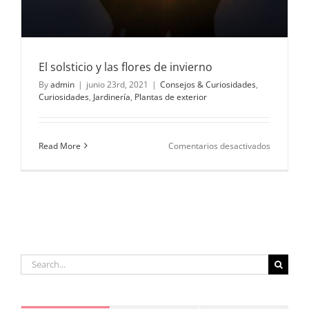
El solsticio y las flores de invierno
By
admin
|
junio 23rd, 2021
|
Consejos & Curiosidades
,
Curiosidades
,
Jardinería
,
Plantas de exterior
en
Read More
Comentarios desactivados
El
solsticio
y
las
flores
de
invierno
Search
for: