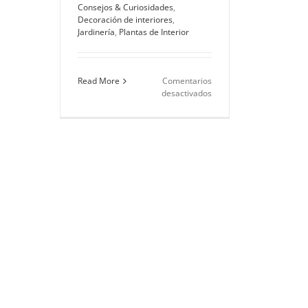
Consejos & Curiosidades
,
Decoración de interiores
,
Jardinería
,
Plantas de Interior
Read More
Comentarios
en
desactivados
Regado
de
las
orquídeas:
un
tajante
debate