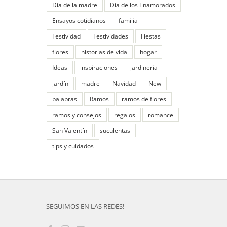
Día de la madre
Día de los Enamorados
Ensayos cotidianos
familia
Festividad
Festividades
Fiestas
flores
historias de vida
hogar
Ideas
inspiraciones
jardineria
jardín
madre
Navidad
New
palabras
Ramos
ramos de flores
ramos y consejos
regalos
romance
San Valentín
suculentas
tips y cuidados
SEGUIMOS EN LAS REDES!