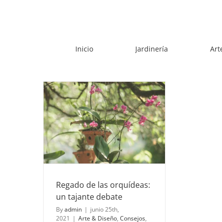
Skip
to
content
Inicio
Jardinería
Art
deas: un
te
s
Consejos
ración de
Plantas de
Regado de las orquídeas:
un tajante debate
By
admin
|
junio 25th,
2021
|
Arte & Diseño
,
Consejos
,