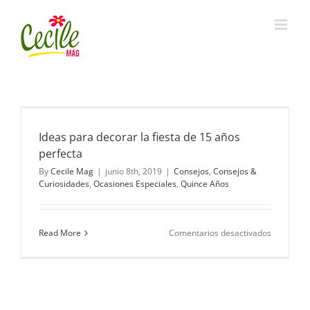
Skip
to
content
Ideas para decorar la fiesta de 15 años
perfecta
By
Cecile Mag
|
junio 8th, 2019
|
Consejos
,
Consejos &
Curiosidades
,
Ocasiones Especiales
,
Quince Años
en
Read More
Comentarios desactivados
Ideas
para
decorar
la
fiesta
de