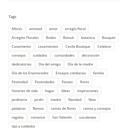
Tags
Afecto
amistad
amor
arreglo floral
Arreglos Florales
Bodas
Bonsái
botanica
Bouquet
Casamiento
casamientos
Cecile Boutique
Celebrar
consejos
cuidados
curiosidades
decoración
dedicatorias
Dia del amigo
Día de la madre
Día de los Enamorados
Ensayos cotidianos
familia
Festividad
Festividades
Fiestas
flores
historias de vida
hogar
Ideas
inspiraciones
jardineria
jardín
madre
Navidad
New
palabras
Ramos
ramos de flores
ramos y consejos
regalos
romance
San Valentín
suculentas
tips y cuidados