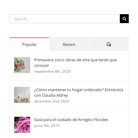
15
años
perfecta
Search
for:
Comments
Popular
Recent
Primavera: cinco obras de arte que tenés que
conocer
septiembre 8th, 2020
¿Cómo mantener tu hogar ordenado? Entrevista
con Claudia Aldrey
diciembre 2nd, 2020
Guía para el cuidado de Arreglos Florales
junio 5th, 2019