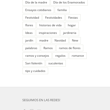
Día de la madre
Día de los Enamorados
Ensayos cotidianos
familia
Festividad
Festividades
Fiestas
flores
historias de vida
hogar
Ideas
inspiraciones
jardineria
jardín
madre
Navidad
New
palabras
Ramos
ramos de flores
ramos y consejos
regalos
romance
San Valentín
suculentas
tips y cuidados
SEGUIMOS EN LAS REDES!