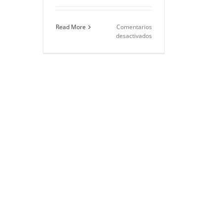
Read More
Comentarios
en
desactivados
Frases
de
películas
románticas
para
dedicar