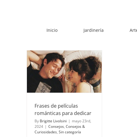
Skip
to
content
Inicio
Jardinería
Art
románticas
r
uriosidades
a
Frases de películas
románticas para dedicar
By
Brigitte Livolsini
|
mayo 23rd,
2024
|
Consejos
,
Consejos &
Curiosidades
,
Sin categoría