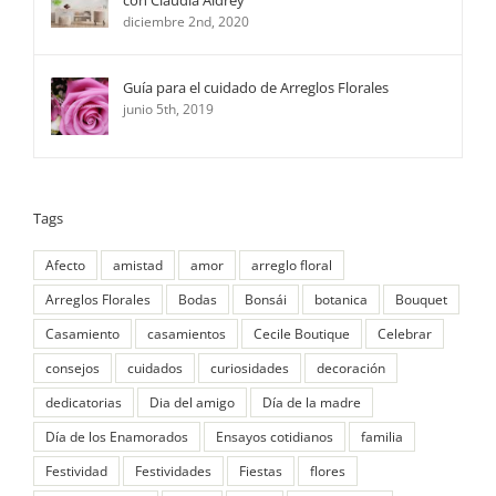
diciembre 2nd, 2020
Guía para el cuidado de Arreglos Florales
junio 5th, 2019
Tags
Afecto
amistad
amor
arreglo floral
Arreglos Florales
Bodas
Bonsái
botanica
Bouquet
Casamiento
casamientos
Cecile Boutique
Celebrar
consejos
cuidados
curiosidades
decoración
dedicatorias
Dia del amigo
Día de la madre
Día de los Enamorados
Ensayos cotidianos
familia
Festividad
Festividades
Fiestas
flores