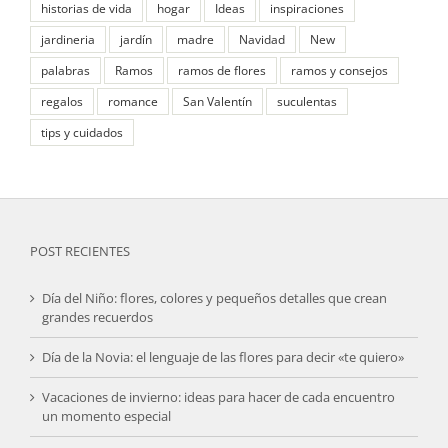
historias de vida
hogar
Ideas
inspiraciones
jardineria
jardín
madre
Navidad
New
palabras
Ramos
ramos de flores
ramos y consejos
regalos
romance
San Valentín
suculentas
tips y cuidados
POST RECIENTES
Día del Niño: flores, colores y pequeños detalles que crean
grandes recuerdos
Día de la Novia: el lenguaje de las flores para decir «te quiero»
Vacaciones de invierno: ideas para hacer de cada encuentro
un momento especial