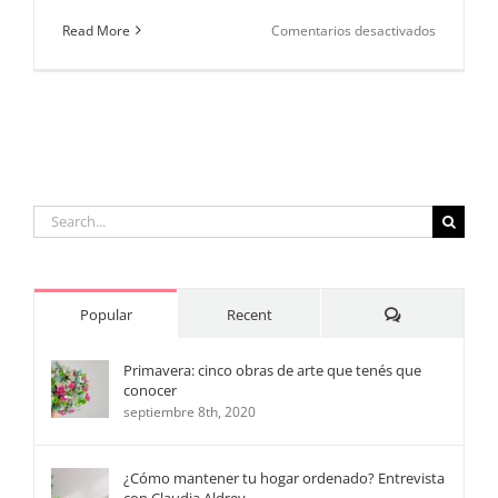
en
Read More
Comentarios desactivados
Pascuas
en
Cecilebou
Search
for:
Comments
Popular
Recent
Primavera: cinco obras de arte que tenés que
conocer
septiembre 8th, 2020
¿Cómo mantener tu hogar ordenado? Entrevista
con Claudia Aldrey