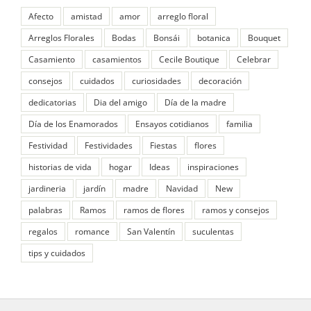
Afecto
amistad
amor
arreglo floral
Arreglos Florales
Bodas
Bonsái
botanica
Bouquet
Casamiento
casamientos
Cecile Boutique
Celebrar
consejos
cuidados
curiosidades
decoración
dedicatorias
Dia del amigo
Día de la madre
Día de los Enamorados
Ensayos cotidianos
familia
Festividad
Festividades
Fiestas
flores
historias de vida
hogar
Ideas
inspiraciones
jardineria
jardín
madre
Navidad
New
palabras
Ramos
ramos de flores
ramos y consejos
regalos
romance
San Valentín
suculentas
tips y cuidados