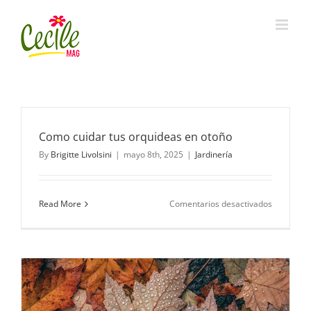
Skip
to
content
Como cuidar tus orquideas en otoño
By
Brigitte Livolsini
|
mayo 8th, 2025
|
Jardinería
en
Read More
Comentarios desactivados
Como
cuidar
tus
orquideas
en
otoño