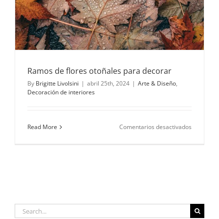
Ramos de flores otoñales para decorar
By
Brigitte Livolsini
|
abril 25th, 2024
|
Arte & Diseño
,
Decoración de interiores
en
Read More
Comentarios desactivados
Ramos
de
flores
otoñales
para
decorar
Search
for: