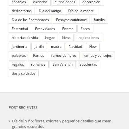
consejos
cuidados
curiosidades
decoración
dedicatorias
Dia del amigo
Día de la madre
Día de los Enamorados
Ensayos cotidianos
familia
Festividad
Festividades
Fiestas
flores
historias de vida
hogar
Ideas
inspiraciones
jardineria
jardín
madre
Navidad
New
palabras
Ramos
ramos de flores
ramos y consejos
regalos
romance
San Valentín
suculentas
tips y cuidados
POST RECIENTES
Día del Niño: flores, colores y pequeños detalles que crean
grandes recuerdos