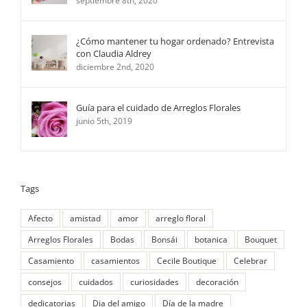
septiembre 8th, 2020
¿Cómo mantener tu hogar ordenado? Entrevista
con Claudia Aldrey
diciembre 2nd, 2020
Guía para el cuidado de Arreglos Florales
junio 5th, 2019
Tags
Afecto
amistad
amor
arreglo floral
Arreglos Florales
Bodas
Bonsái
botanica
Bouquet
Casamiento
casamientos
Cecile Boutique
Celebrar
consejos
cuidados
curiosidades
decoración
dedicatorias
Dia del amigo
Día de la madre