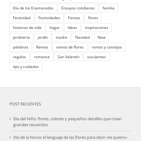
Día de los Enamorados
Ensayos cotidianos
familia
Festividad
Festividades
Fiestas
flores
historias de vida
hogar
Ideas
inspiraciones
jardineria
jardín
madre
Navidad
New
palabras
Ramos
ramos de flores
ramos y consejos
regalos
romance
San Valentín
suculentas
tips y cuidados
POST RECIENTES
Día del Niño: flores, colores y pequeños detalles que crean
grandes recuerdos
Día de la Novia: el lenguaje de las flores para decir «te quiero»