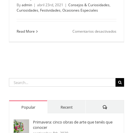
By
admin
|
abril 23rd, 2021
|
Consejos & Curiosidades
,
Curiosidades
,
Festividades
,
Ocasiones Especiales
en
Read More
Comentarios desactivados
Sant
Jordi:
¿Por
qué
los
catalanes
regalan
rosas
y
Search
libros?
for:
Comments
Popular
Recent
Primavera: cinco obras de arte que tenés que
conocer