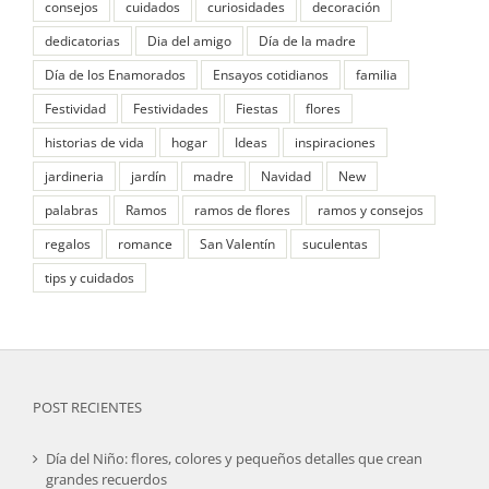
consejos
cuidados
curiosidades
decoración
dedicatorias
Dia del amigo
Día de la madre
Día de los Enamorados
Ensayos cotidianos
familia
Festividad
Festividades
Fiestas
flores
historias de vida
hogar
Ideas
inspiraciones
jardineria
jardín
madre
Navidad
New
palabras
Ramos
ramos de flores
ramos y consejos
regalos
romance
San Valentín
suculentas
tips y cuidados
POST RECIENTES
Día del Niño: flores, colores y pequeños detalles que crean
grandes recuerdos