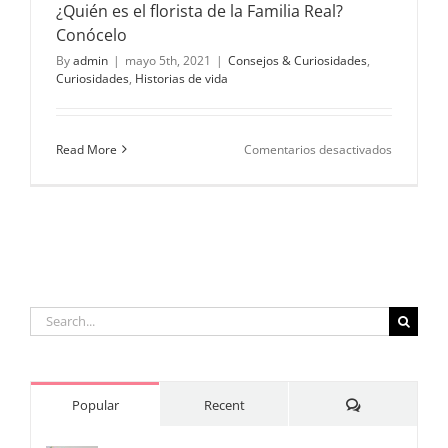
¿Quién es el florista de la Familia Real?
Conócelo
By
admin
|
mayo 5th, 2021
|
Consejos & Curiosidades
,
Curiosidades
,
Historias de vida
en
Read More
Comentarios desactivados
¿Quién
es
el
florista
de
la
Familia
Real?
Conócelo
Search
for:
Comments
Popular
Recent