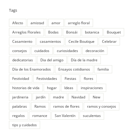
Tags
Afecto
amistad
amor
arreglo floral
Arreglos Florales
Bodas
Bonsái
botanica
Bouquet
Casamiento
casamientos
Cecile Boutique
Celebrar
consejos
cuidados
curiosidades
decoración
dedicatorias
Dia del amigo
Día de la madre
Día de los Enamorados
Ensayos cotidianos
familia
Festividad
Festividades
Fiestas
flores
historias de vida
hogar
Ideas
inspiraciones
jardineria
jardín
madre
Navidad
New
palabras
Ramos
ramos de flores
ramos y consejos
regalos
romance
San Valentín
suculentas
tips y cuidados