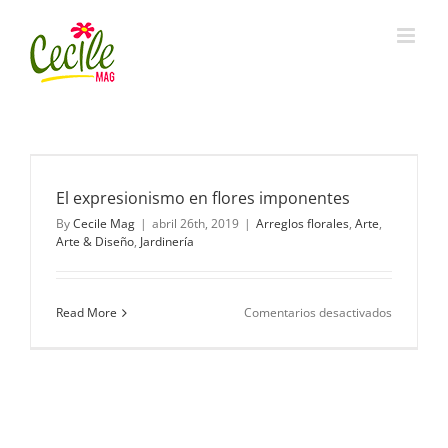
Skip
to
content
El expresionismo en flores imponentes
By
Cecile Mag
|
abril 26th, 2019
|
Arreglos florales
,
Arte
,
Arte & Diseño
,
Jardinería
en
Read More
Comentarios desactivados
El
expresion
en
flores
imponent