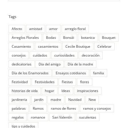
Tags
Afecto
amistad
amor
arreglo floral
Arreglos Florales
Bodas
Bonsái
botanica
Bouquet
Casamiento
casamientos
Cecile Boutique
Celebrar
consejos
cuidados
curiosidades
decoración
dedicatorias
Dia del amigo
Día de la madre
Día de los Enamorados
Ensayos cotidianos
familia
Festividad
Festividades
Fiestas
flores
historias de vida
hogar
Ideas
inspiraciones
jardineria
jardín
madre
Navidad
New
palabras
Ramos
ramos de flores
ramos y consejos
regalos
romance
San Valentín
suculentas
tips y cuidados