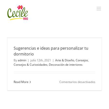
Skip
to
content
Sugerencias e ideas para personalizar tu
dormitorio
By
admin
|
julio 12th, 2021
|
Arte & Diseño
,
Consejos
,
Consejos & Curiosidades
,
Decoración de interiores
en
Read More
Comentarios desactivados
Sugerenci
e
ideas
para
personali
tu