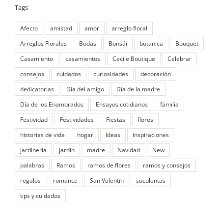
Tags
Afecto
amistad
amor
arreglo floral
Arreglos Florales
Bodas
Bonsái
botanica
Bouquet
Casamiento
casamientos
Cecile Boutique
Celebrar
consejos
cuidados
curiosidades
decoración
dedicatorias
Dia del amigo
Día de la madre
Día de los Enamorados
Ensayos cotidianos
familia
Festividad
Festividades
Fiestas
flores
historias de vida
hogar
Ideas
inspiraciones
jardineria
jardín
madre
Navidad
New
palabras
Ramos
ramos de flores
ramos y consejos
regalos
romance
San Valentín
suculentas
tips y cuidados