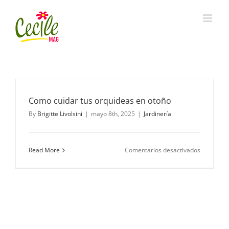
Skip
to
content
Como cuidar tus orquideas en otoño
By
Brigitte Livolsini
|
mayo 8th, 2025
|
Jardinería
en
Read More
Comentarios desactivados
Como
cuidar
tus
orquideas
en
otoño