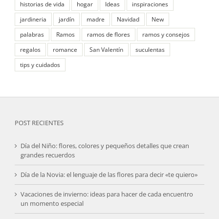
historias de vida
hogar
Ideas
inspiraciones
jardineria
jardín
madre
Navidad
New
palabras
Ramos
ramos de flores
ramos y consejos
regalos
romance
San Valentín
suculentas
tips y cuidados
POST RECIENTES
Día del Niño: flores, colores y pequeños detalles que crean
grandes recuerdos
Día de la Novia: el lenguaje de las flores para decir «te quiero»
Vacaciones de invierno: ideas para hacer de cada encuentro
un momento especial