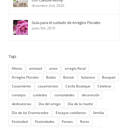
diciembre 2nd, 2020
Guía para el cuidado de Arreglos Florales
junio 5th, 2019
Tags
Afecto
amistad
amor
arreglo floral
Arreglos Florales
Bodas
Bonsái
botanica
Bouquet
Casamiento
casamientos
Cecile Boutique
Celebrar
consejos
cuidados
curiosidades
decoración
dedicatorias
Dia del amigo
Día de la madre
Día de los Enamorados
Ensayos cotidianos
familia
Festividad
Festividades
Fiestas
flores