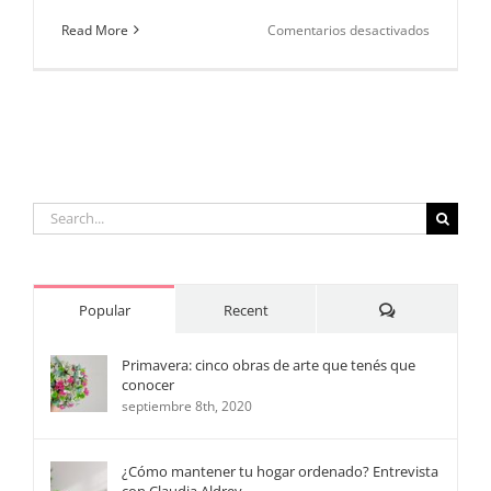
en
Read More
Comentarios desactivados
Pascuas
en
Cecilebou
Search
for:
Comments
Popular
Recent
Primavera: cinco obras de arte que tenés que
conocer
septiembre 8th, 2020
¿Cómo mantener tu hogar ordenado? Entrevista
con Claudia Aldrey