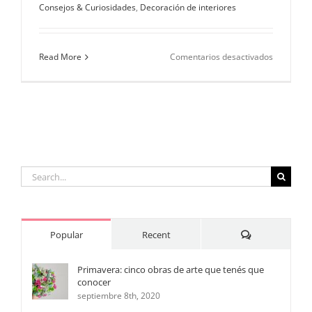
Consejos & Curiosidades
,
Decoración de interiores
en
Read More
Comentarios desactivados
Consejos
para
decorar
tu
cocina
Search
for:
Comments
Popular
Recent
Primavera: cinco obras de arte que tenés que
conocer
septiembre 8th, 2020