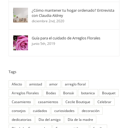
¿Cómo mantener tu hogar ordenado? Entrevista
con Claudia Aldrey
diciembre 2nd, 2020
Guía para el cuidado de Arreglos Florales
junio 5th, 2019
Tags
Afecto
amistad
amor
arreglo floral
Arreglos Florales
Bodas
Bonsái
botanica
Bouquet
Casamiento
casamientos
Cecile Boutique
Celebrar
consejos
cuidados
curiosidades
decoración
dedicatorias
Dia del amigo
Día de la madre