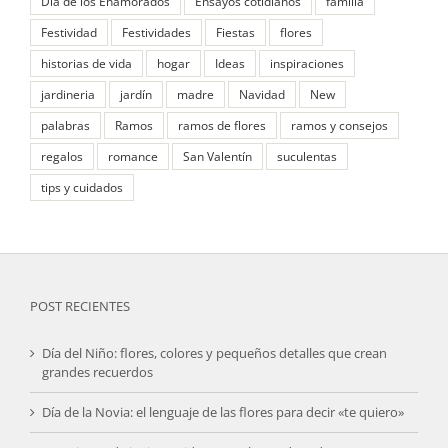
Día de los Enamorados
Ensayos cotidianos
familia
Festividad
Festividades
Fiestas
flores
historias de vida
hogar
Ideas
inspiraciones
jardineria
jardín
madre
Navidad
New
palabras
Ramos
ramos de flores
ramos y consejos
regalos
romance
San Valentín
suculentas
tips y cuidados
POST RECIENTES
Día del Niño: flores, colores y pequeños detalles que crean
grandes recuerdos
Día de la Novia: el lenguaje de las flores para decir «te quiero»