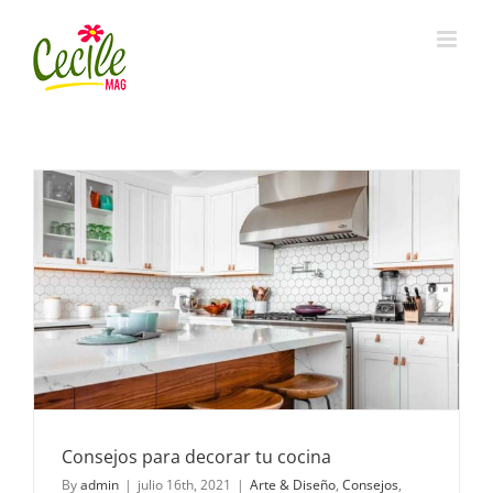
Skip
to
content
Consejos para decorar tu cocina
By
admin
|
julio 16th, 2021
|
Arte & Diseño
,
Consejos
,