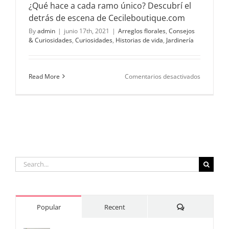
¿Qué hace a cada ramo único? Descubrí el
detrás de escena de Cecileboutique.com
By
admin
|
junio 17th, 2021
|
Arreglos florales
,
Consejos
& Curiosidades
,
Curiosidades
,
Historias de vida
,
Jardinería
en
Read More
Comentarios desactivados
¿Qué
hace
a
cada
ramo
único?
Descubrí
el
detrás
Search
de
for:
escena
de
Cecilebou
Comments
Popular
Recent