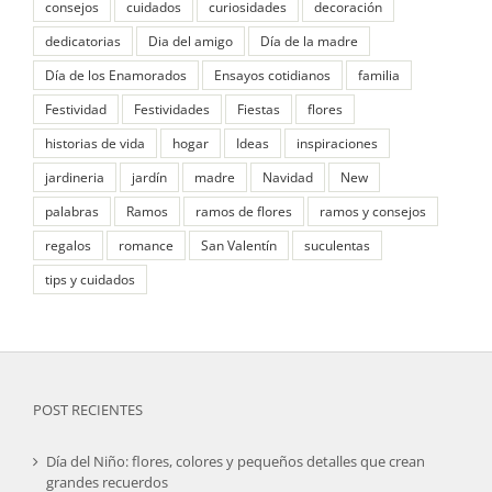
consejos
cuidados
curiosidades
decoración
dedicatorias
Dia del amigo
Día de la madre
Día de los Enamorados
Ensayos cotidianos
familia
Festividad
Festividades
Fiestas
flores
historias de vida
hogar
Ideas
inspiraciones
jardineria
jardín
madre
Navidad
New
palabras
Ramos
ramos de flores
ramos y consejos
regalos
romance
San Valentín
suculentas
tips y cuidados
POST RECIENTES
Día del Niño: flores, colores y pequeños detalles que crean
grandes recuerdos