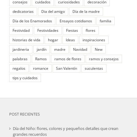
consejos
cuidados
curiosidades
decoración
dedicatorias
Dia del amigo
Día de la madre
Día de los Enamorados
Ensayos cotidianos
familia
Festividad
Festividades
Fiestas
flores
historias de vida
hogar
Ideas
inspiraciones
jardineria
jardín
madre
Navidad
New
palabras
Ramos
ramos de flores
ramos y consejos
regalos
romance
San Valentín
suculentas
tips y cuidados
POST RECIENTES
Día del Niño: flores, colores y pequeños detalles que crean
grandes recuerdos