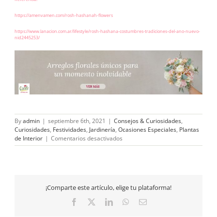
https://amenvamen.com/rosh-hashanah-flowers
https://www.lanacion.com.ar/lifestyle/rosh-hashana-costumbres-tradiciones-del-ano-nuevo-
nid2445253/
By
admin
|
septiembre 6th, 2021
|
Consejos & Curiosidades
,
Curiosidades
,
Festividades
,
Jardinería
,
Ocasiones Especiales
,
Plantas
en
de Interior
|
Comentarios desactivados
¿Por
qué
regalar
flores
en
¡Comparte este artículo, elige tu plataforma!
Rosh
Hashaná?
Facebook
X
LinkedIn
WhatsApp
Email