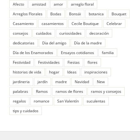
Afecto
amistad
amor
arreglo floral
Arreglos Florales
Bodas
Bonsái
botanica
Bouquet
Casamiento
casamientos
Cecile Boutique
Celebrar
consejos
cuidados
curiosidades
decoración
dedicatorias
Dia del amigo
Día de la madre
Día de los Enamorados
Ensayos cotidianos
familia
Festividad
Festividades
Fiestas
flores
historias de vida
hogar
Ideas
inspiraciones
jardineria
jardín
madre
Navidad
New
palabras
Ramos
ramos de flores
ramos y consejos
regalos
romance
San Valentín
suculentas
tips y cuidados