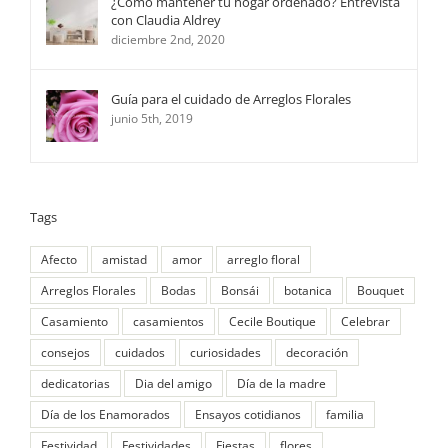
¿Cómo mantener tu hogar ordenado? Entrevista
con Claudia Aldrey
diciembre 2nd, 2020
Guía para el cuidado de Arreglos Florales
junio 5th, 2019
Tags
Afecto
amistad
amor
arreglo floral
Arreglos Florales
Bodas
Bonsái
botanica
Bouquet
Casamiento
casamientos
Cecile Boutique
Celebrar
consejos
cuidados
curiosidades
decoración
dedicatorias
Dia del amigo
Día de la madre
Día de los Enamorados
Ensayos cotidianos
familia
Festividad
Festividades
Fiestas
flores