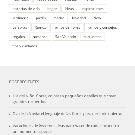
historias de vida
hogar
Ideas
inspiraciones
jardineria
jardín
madre
Navidad
New
palabras
Ramos
ramos de flores
ramos y consejos
regalos
romance
San Valentín
suculentas
tips y cuidados
POST RECIENTES
Día del Niño: flores, colores y pequeños detalles que crean
grandes recuerdos
Día de la Novia: el lenguaje de las flores para decir «te quiero»
Vacaciones de invierno: ideas para hacer de cada encuentro
un momento especial