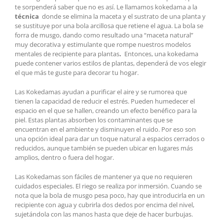
te sorpenderá saber que no es así. Le llamamos kokedama a la
técnica
donde se elimina la maceta y el sustrato de una planta y
se sustituye por una bola arcillosa que retiene el agua. La bola se
forra de musgo, dando como resultado una “maceta natural”
muy decorativa y estimulante que rompe nuestros modelos
mentales de recipiente para plantas
.
Entonces, una kokedama
puede contener varios estilos de plantas, dependerá de vos elegir
el que más te guste para decorar tu hogar.
Las Kokedamas ayudan a purificar el aire y se rumorea que
tienen la capacidad de reducir el estrés. Pueden humedecer el
espacio en el que se hallen, creando un efecto benéfico para la
piel. Estas plantas absorben los contaminantes que se
encuentran en el ambiente y disminuyen el ruido. Por eso son
una opción ideal para dar un toque natural a espacios cerrados o
reducidos, aunque también se pueden ubicar en lugares más
amplios, dentro o fuera del hogar.
Las Kokedamas son fáciles de mantener ya que no requieren
cuidados especiales. El riego se realiza por inmersión. Cuando se
nota que la bola de musgo pesa poco, hay que introducirla en un
recipiente con agua y cubrirla dos dedos por encima del nivel,
sujetándola con las manos hasta que deje de hacer burbujas.