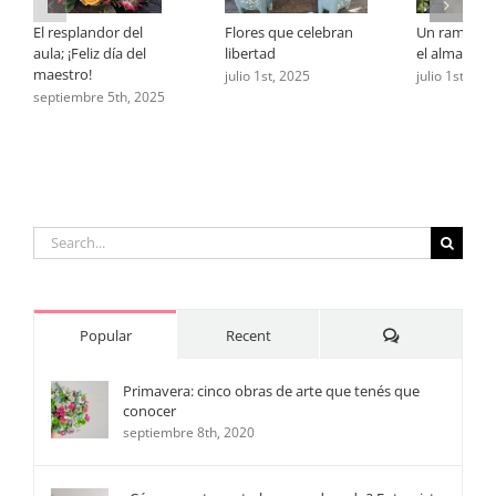
El resplandor del
Flores que celebran
Un ramo par
aula; ¡Feliz día del
libertad
el alma
maestro!
julio 1st, 2025
julio 1st, 202
septiembre 5th, 2025
Search
for:
Comments
Popular
Recent
Primavera: cinco obras de arte que tenés que
conocer
septiembre 8th, 2020