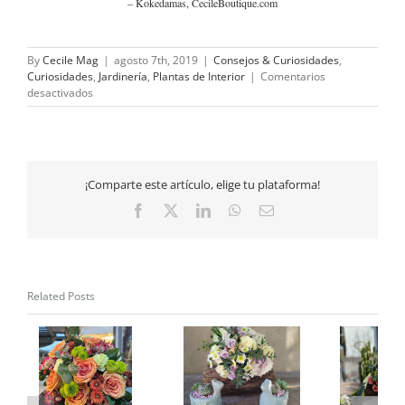
– Kokedamas, CecileBoutique.com
By
Cecile Mag
|
agosto 7th, 2019
|
Consejos & Curiosidades
,
Curiosidades
,
Jardinería
,
Plantas de Interior
|
Comentarios
en
desactivados
¿Por
qué
las
Kokedama
son
¡Comparte este artículo, elige tu plataforma!
tan
buenas
Facebook
X
LinkedIn
WhatsApp
Email
para
nosotros?
Related Posts