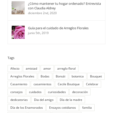
¿Cómo mantener tu hogar ordenado? Entrevista
con Claudia Aldrey
diciembre 2nd, 2020
Guía para el cuidado de Arreglos Florales
junio 5th, 2019
Tags
Afecto
amistad
amor
arreglo floral
Arreglos Florales
Bodas
Bonsái
botanica
Bouquet
Casamiento
casamientos
Cecile Boutique
Celebrar
consejos
cuidados
curiosidades
decoración
dedicatorias
Dia del amigo
Día de la madre
Día de los Enamorados
Ensayos cotidianos
familia