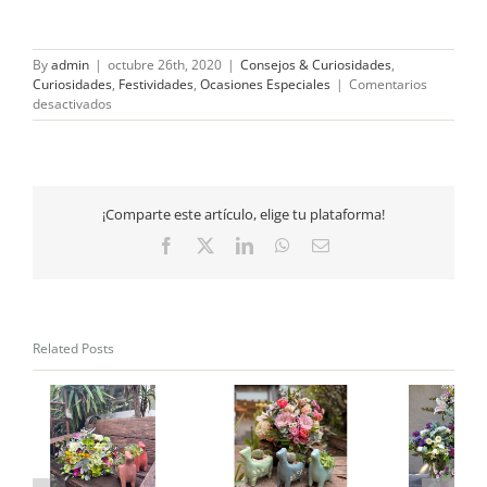
By
admin
|
octubre 26th, 2020
|
Consejos & Curiosidades
,
Curiosidades
,
Festividades
,
Ocasiones Especiales
|
Comentarios
en
desactivados
¿Por
qué
festejamos
Halloween?
El
¡Comparte este artículo, elige tu plataforma!
origen
de
Facebook
X
LinkedIn
WhatsApp
Email
la
fiesta
más
aterradora
del
Related Posts
año