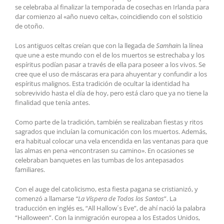
se celebraba al finalizar la temporada de cosechas en Irlanda para
dar comienzo al «año nuevo celta», coincidiendo con el solsticio
de otoño.
Los antiguos celtas creían que con la llegada de
Samhai
n la línea
que une a este mundo con el de los muertos se estrechaba y los
espíritus podían pasar a través de ella para poseer a los vivos. Se
cree que el uso de máscaras era para ahuyentar y confundir a los
espíritus malignos. Esta tradición de ocultar la identidad ha
sobrevivido hasta el día de hoy, pero está claro que ya no tiene la
finalidad que tenía antes.
Como parte de la tradición, también se realizaban fiestas y ritos
sagrados que incluían la comunicación con los muertos. Además,
era habitual colocar una vela encendida en las ventanas para que
las almas en pena «encontrasen su camino». En ocasiones se
celebraban banquetes en las tumbas de los antepasados
familiares.
Con el auge del catolicismo, esta fiesta pagana se cristianizó, y
comenzó a llamarse
“La Víspera de Todos los Santos
”. La
traducción en inglés es, “All Hallow´s Eve”, de ahí nació la palabra
“Halloween”. Con la inmigración europea a los Estados Unidos,