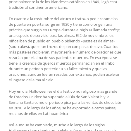
principalmente la de los irlandeses católicos en 1846, llegó esta
tradición al continente americano.
En cuanto a la costumbre del «truco o trato» o pedir caramelos
de puerta en puerta, surge en 1930 y tiene como origen una
práctica que surgió en Europa durante el siglo IX llamada
souling
,
una especie de servicio para las almas. El 2 de noviembre, los
niños iban de pueblo en pueblo pidiendo «pasteles de almas»
(soul cakes), que eran trozos de pan con pasas de uva. Cuantos
más pasteles recibieran, mayor sería el número de oraciones que
rezarían por el alma de sus parientes muertos. En esa época se
tiene la creencia de que los muertos permanecían en el limbo
durante un período posterior a su fallecimiento y que las
oraciones, aunque fueran rezadas por extraños, podían acelerar
el ingreso del alma al cielo.
Hoy en día, Halloween es el día festivo no religioso más grande
de Estados Unidos: ha superado al Día de San Valentín y la
Semana Santa como el período pico para las ventas de chocolate
en 2010. A lo largo de los años, se ha exportado a otros países,
muchos de ellos en Latinoamérica
Así, aunque ha cambiado, mucho a lo largo de los siglos,
Halloween sigue siendo una celebración que brinda un espacio