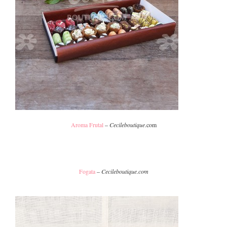
Aroma Frutal
–
Cecileboutique
.com
Fogata
–
Cecileboutique.com