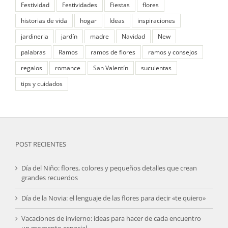
Festividad
Festividades
Fiestas
flores
historias de vida
hogar
Ideas
inspiraciones
jardineria
jardín
madre
Navidad
New
palabras
Ramos
ramos de flores
ramos y consejos
regalos
romance
San Valentín
suculentas
tips y cuidados
POST RECIENTES
Día del Niño: flores, colores y pequeños detalles que crean
grandes recuerdos
Día de la Novia: el lenguaje de las flores para decir «te quiero»
Vacaciones de invierno: ideas para hacer de cada encuentro
un momento especial