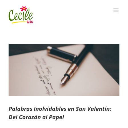
Skip
to
content
View
Larger
Image
Palabras Inolvidables en San Valentín:
Del Corazón al Papel