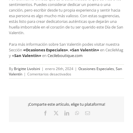
sentimientos. Puedes considerar dedicar un poema o una
canción, pero escribir desde tu propia experiencia y sentir hacia
esa persona es algo mucho más valioso. Con estas sugerencias,
estás listo para crear dedicatorias auténticas que dejarán una
huella imborrable en el corazón de tu ser querido este Día de San
Valentín.
Para más información sobre San Valentín podes visitar nuestra
Sección
«Ocas
iones Especiales»
,
«San Valentín»
en CecileMag
y
«
San Valentín»
en
Cecileboutique.com
By
Brigitte Livolsini
|
enero 26th, 2024
|
Ocasiones Especiales
,
San
en
Valentín
|
Comentarios desactivados
Palabras
Inolvidables
en
San
Valentín:
¡Comparte este artículo, elige tu plataforma!
Del
Corazón
Facebook
X
LinkedIn
WhatsApp
Email
al
Papel