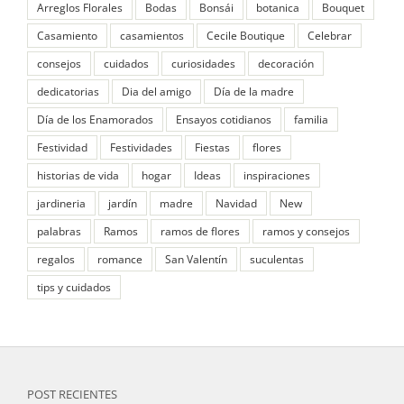
Arreglos Florales
Bodas
Bonsái
botanica
Bouquet
Casamiento
casamientos
Cecile Boutique
Celebrar
consejos
cuidados
curiosidades
decoración
dedicatorias
Dia del amigo
Día de la madre
Día de los Enamorados
Ensayos cotidianos
familia
Festividad
Festividades
Fiestas
flores
historias de vida
hogar
Ideas
inspiraciones
jardineria
jardín
madre
Navidad
New
palabras
Ramos
ramos de flores
ramos y consejos
regalos
romance
San Valentín
suculentas
tips y cuidados
POST RECIENTES