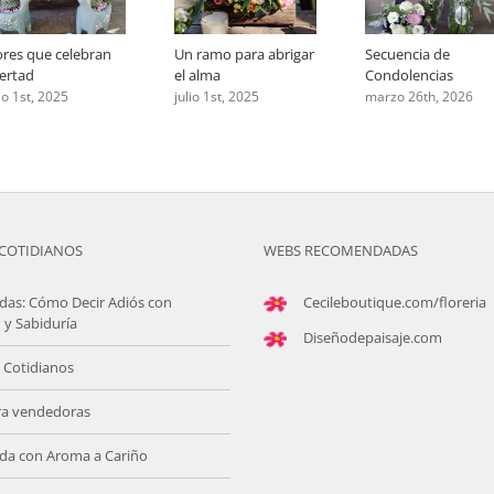
ores que celebran
Un ramo para abrigar
Secuencia de
bertad
el alma
Condolencias
lio 1st, 2025
julio 1st, 2025
marzo 26th, 2026
COTIDIANOS
WEBS RECOMENDADAS
das: Cómo Decir Adiós con
Cecileboutique.com/floreria
 y Sabiduría
Diseñodepaisaje.com
 Cotidianos
ra vendedoras
da con Aroma a Cariño