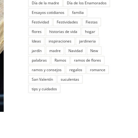
Día de la madre
Día de los Enamorados
Ensayos cotidianos
familia
Festividad
Festividades
Fiestas
flores
historias de vida
hogar
Ideas
inspiraciones
jardineria
jardín
madre
Navidad
New
palabras
Ramos
ramos de flores
ramos y consejos
regalos
romance
San Valentín
suculentas
tips y cuidados