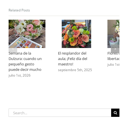
tu
Relación
Related Posts
Semana de la
El resplandor del
Flores que 
Dulzura: cuando un
aula; ¡Feliz día del
libertad
pequeño gesto
maestro!
julio 1st, 202
puede decir mucho
septiembre 5th, 2025
julio 1st, 2026
Search
for: