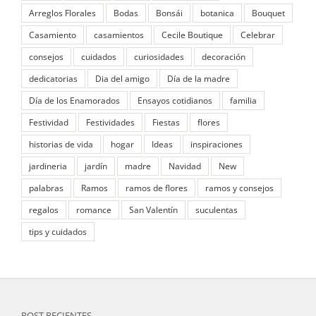
Arreglos Florales
Bodas
Bonsái
botanica
Bouquet
Casamiento
casamientos
Cecile Boutique
Celebrar
consejos
cuidados
curiosidades
decoración
dedicatorias
Dia del amigo
Día de la madre
Día de los Enamorados
Ensayos cotidianos
familia
Festividad
Festividades
Fiestas
flores
historias de vida
hogar
Ideas
inspiraciones
jardineria
jardín
madre
Navidad
New
palabras
Ramos
ramos de flores
ramos y consejos
regalos
romance
San Valentín
suculentas
tips y cuidados
POST RECIENTES