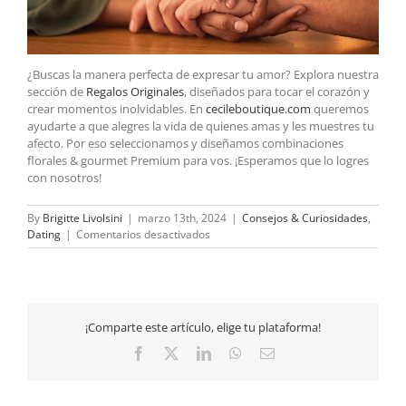
¿Buscas la manera perfecta de expresar tu amor? Explora nuestra
sección de
Regalos Originales
, diseñados para tocar el corazón y
crear momentos inolvidables. En
cecileboutique.com
queremos
ayudarte a que alegres la vida de quienes amas y les muestres tu
afecto. Por eso seleccionamos y diseñamos combinaciones
florales & gourmet Premium para vos. ¡Esperamos que lo logres
con nosotros!
By
Brigitte Livolsini
|
marzo 13th, 2024
|
Consejos & Curiosidades
,
en
Dating
|
Comentarios desactivados
Los
5
Lenguajes
del
Amor:
¡Comparte este artículo, elige tu plataforma!
Encontrá
el
Facebook
X
LinkedIn
WhatsApp
Email
Tuyo
y
Fortalecé