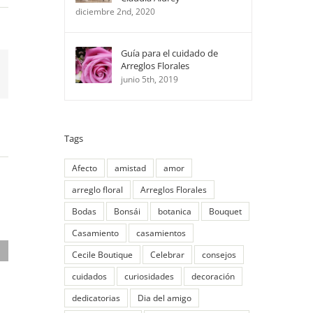
diciembre 2nd, 2020
Guía para el cuidado de
Arreglos Florales
App
mail
junio 5th, 2019
Tags
Afecto
amistad
amor
arreglo floral
Arreglos Florales
Bodas
Bonsái
botanica
Bouquet
Casamiento
casamientos
Cecile Boutique
Celebrar
consejos
cuidados
curiosidades
decoración
dedicatorias
Dia del amigo