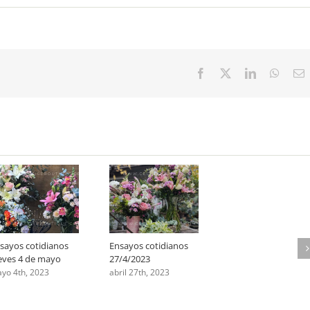
Ensayos
cotidianos
21-
5-
2021
Facebook
X
LinkedIn
Whats
E
sayos cotidianos
Ensayos cotidianos
eves 4 de mayo
27/4/2023
yo 4th, 2023
abril 27th, 2023