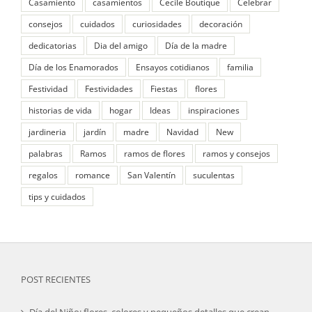
Casamiento
casamientos
Cecile Boutique
Celebrar
consejos
cuidados
curiosidades
decoración
dedicatorias
Dia del amigo
Día de la madre
Día de los Enamorados
Ensayos cotidianos
familia
Festividad
Festividades
Fiestas
flores
historias de vida
hogar
Ideas
inspiraciones
jardineria
jardín
madre
Navidad
New
palabras
Ramos
ramos de flores
ramos y consejos
regalos
romance
San Valentín
suculentas
tips y cuidados
POST RECIENTES