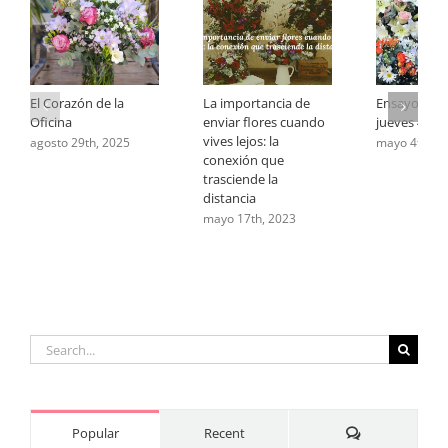
El Corazón de la
La importancia de
Ensayos cot
Oficina
enviar flores cuando
jueves 4 de
vives lejos: la
agosto 29th, 2025
mayo 4th, 2
conexión que
trasciende la
distancia
mayo 17th, 2023
Search
for:
Comments
Popular
Recent