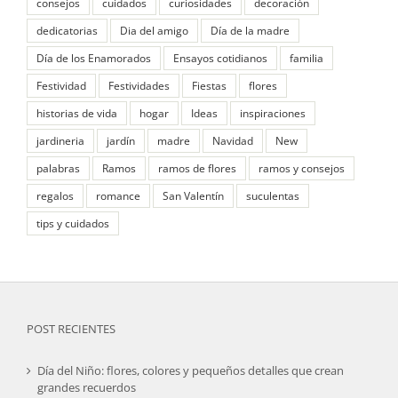
consejos
cuidados
curiosidades
decoración
dedicatorias
Dia del amigo
Día de la madre
Día de los Enamorados
Ensayos cotidianos
familia
Festividad
Festividades
Fiestas
flores
historias de vida
hogar
Ideas
inspiraciones
jardineria
jardín
madre
Navidad
New
palabras
Ramos
ramos de flores
ramos y consejos
regalos
romance
San Valentín
suculentas
tips y cuidados
POST RECIENTES
Día del Niño: flores, colores y pequeños detalles que crean
grandes recuerdos