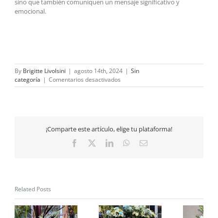
sino que también comuniquen un mensaje significativo y
emocional.
By
Brigitte Livolsini
|
agosto 14th, 2024
|
Sin
en
categoría
|
Comentarios desactivados
El
simbolismo
de
las
flores
¡Comparte este artículo, elige tu plataforma!
en
los
Facebook
X
LinkedIn
WhatsApp
Email
arreglos
florales
Related Posts