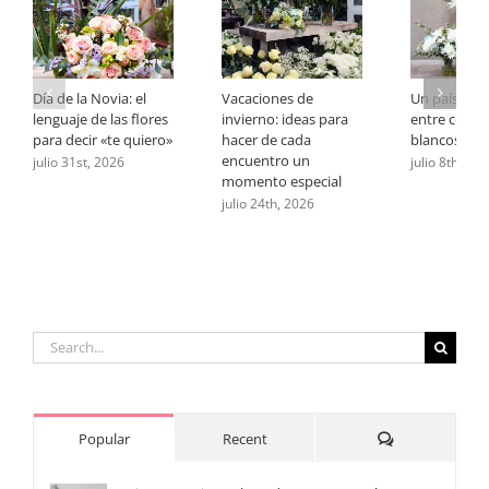
Día de la Novia: el
Vacaciones de
Un país que 
lenguaje de las flores
invierno: ideas para
entre celest
para decir «te quiero»
hacer de cada
blancos
encuentro un
julio 31st, 2026
julio 8th, 20
momento especial
julio 24th, 2026
Search
for:
Comments
Popular
Recent