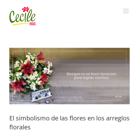
Skip
to
content
View
Larger
Image
El simbolismo de las flores en los arreglos
florales