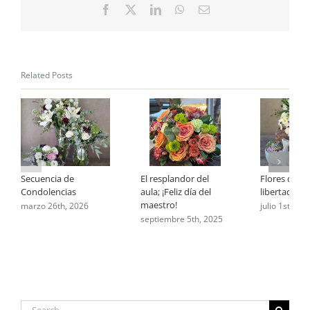
Facebook
X
LinkedIn
WhatsApp
Email
Related Posts
Secuencia de
El resplandor del
Flores que 
Condolencias
aula; ¡Feliz día del
libertad
maestro!
marzo 26th, 2026
julio 1st, 202
septiembre 5th, 2025
Search