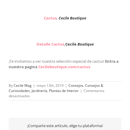
Cactus
,
Cecile Boutique
Detalle
Cac
tus
,
Cecile
Boutique
¡Te invitamos a ver nuestra selección especial de cactus!
Entra a
nuestra pagina
Cecileboutique.com/cactus
By
Cecile Mag
|
mayo 13th, 2019
|
Consejos
,
Consejos &
Curiosidades
,
Jardinería
,
Plantas de Interior
|
Comentarios
en
desactivados
Consejos
para
cuidar
cactus
de
¡Comparte este artículo, elige tu plataforma!
interior