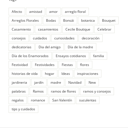
Afecto
amistad
amor
arreglo floral
Arreglos Florales
Bodas
Bonsái
botanica
Bouquet
Casamiento
casamientos
Cecile Boutique
Celebrar
consejos
cuidados
curiosidades
decoración
dedicatorias
Dia del amigo
Día de la madre
Día de los Enamorados
Ensayos cotidianos
familia
Festividad
Festividades
Fiestas
flores
historias de vida
hogar
Ideas
inspiraciones
jardineria
jardín
madre
Navidad
New
palabras
Ramos
ramos de flores
ramos y consejos
regalos
romance
San Valentín
suculentas
tips y cuidados