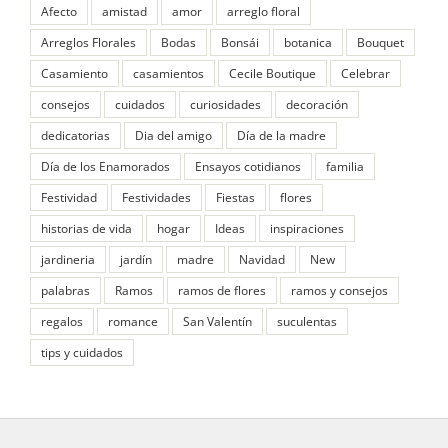
Afecto
amistad
amor
arreglo floral
Arreglos Florales
Bodas
Bonsái
botanica
Bouquet
Casamiento
casamientos
Cecile Boutique
Celebrar
consejos
cuidados
curiosidades
decoración
dedicatorias
Dia del amigo
Día de la madre
Día de los Enamorados
Ensayos cotidianos
familia
Festividad
Festividades
Fiestas
flores
historias de vida
hogar
Ideas
inspiraciones
jardineria
jardín
madre
Navidad
New
palabras
Ramos
ramos de flores
ramos y consejos
regalos
romance
San Valentín
suculentas
tips y cuidados