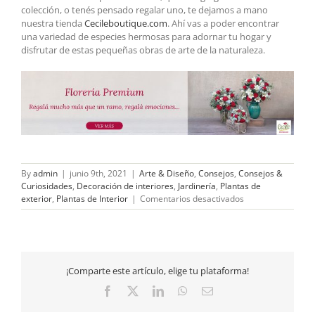
colección, o tenés pensado regalar uno, te dejamos a mano
nuestra tienda
Cecileboutique.com
. Ahí vas a poder encontrar
una variedad de especies hermosas para adornar tu hogar y
disfrutar de estas pequeñas obras de arte de la naturaleza.
By
admin
|
junio 9th, 2021
|
Arte & Diseño
,
Consejos
,
Consejos &
Curiosidades
,
Decoración de interiores
,
Jardinería
,
Plantas de
en
exterior
,
Plantas de Interior
|
Comentarios desactivados
¿Cómo
cuidar
tu
bonsái?
¡Comparte este artículo, elige tu plataforma!
Facebook
X
LinkedIn
WhatsApp
Email