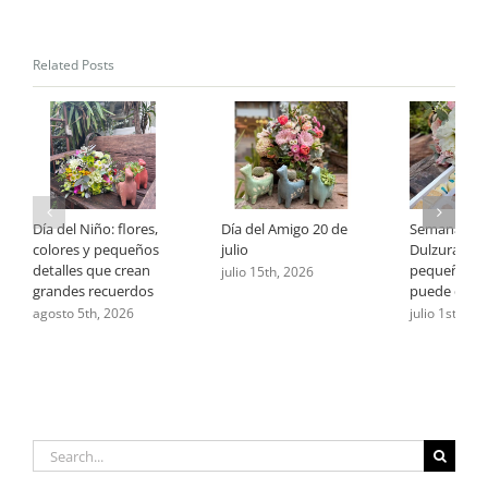
Related Posts
Día del Niño: flores,
Día del Amigo 20 de
Semana de 
colores y pequeños
julio
Dulzura: cu
detalles que crean
pequeño ge
julio 15th, 2026
grandes recuerdos
puede deci
agosto 5th, 2026
julio 1st, 202
Search
for: