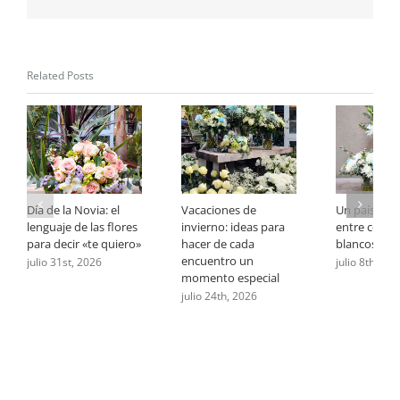
Related Posts
Día de la Novia: el
Vacaciones de
Un país que 
lenguaje de las flores
invierno: ideas para
entre celest
para decir «te quiero»
hacer de cada
blancos
encuentro un
julio 31st, 2026
julio 8th, 20
momento especial
julio 24th, 2026