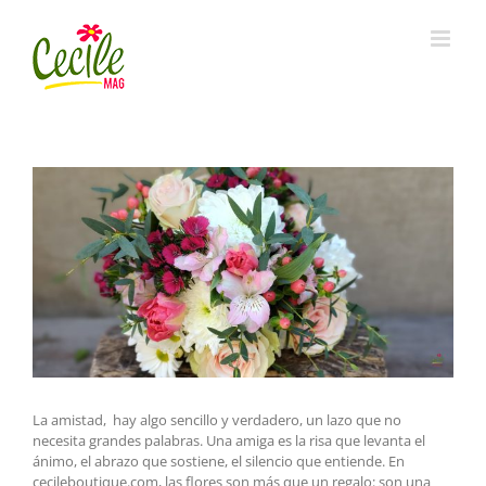
Skip
to
content
La amistad, hay algo sencillo y verdadero, un lazo que no
necesita grandes palabras. Una amiga es la risa que levanta el
ánimo, el abrazo que sostiene, el silencio que entiende. En
cecileboutique.com, las flores son más que un regalo: son una