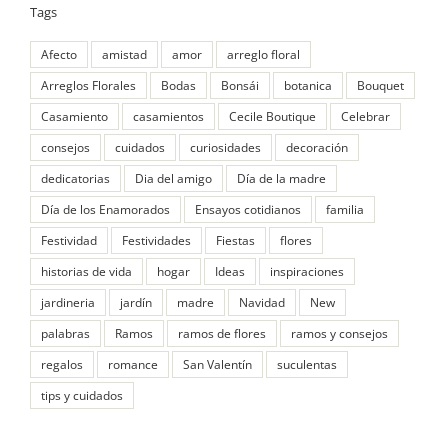
Tags
Afecto
amistad
amor
arreglo floral
Arreglos Florales
Bodas
Bonsái
botanica
Bouquet
Casamiento
casamientos
Cecile Boutique
Celebrar
consejos
cuidados
curiosidades
decoración
dedicatorias
Dia del amigo
Día de la madre
Día de los Enamorados
Ensayos cotidianos
familia
Festividad
Festividades
Fiestas
flores
historias de vida
hogar
Ideas
inspiraciones
jardineria
jardín
madre
Navidad
New
palabras
Ramos
ramos de flores
ramos y consejos
regalos
romance
San Valentín
suculentas
tips y cuidados