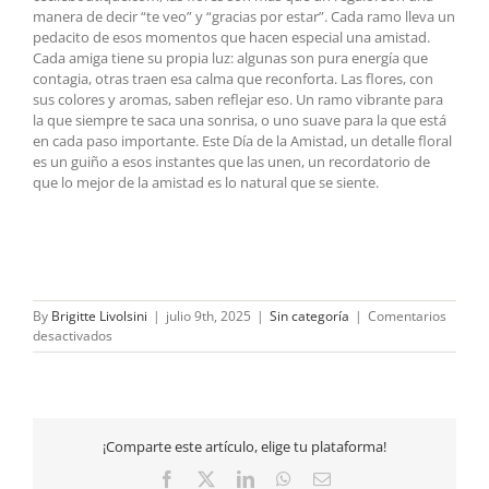
manera de decir “te veo” y “gracias por estar”. Cada ramo lleva un
pedacito de esos momentos que hacen especial una amistad.
Cada amiga tiene su propia luz: algunas son pura energía que
contagia, otras traen esa calma que reconforta. Las flores, con
sus colores y aromas, saben reflejar eso. Un ramo vibrante para
la que siempre te saca una sonrisa, o uno suave para la que está
en cada paso importante. Este Día de la Amistad, un detalle floral
es un guiño a esos instantes que las unen, un recordatorio de
que lo mejor de la amistad es lo natural que se siente.
By
Brigitte Livolsini
|
julio 9th, 2025
|
Sin categoría
|
Comentarios
en
desactivados
Amiga
del
alma, un
detalle
que
¡Comparte este artículo, elige tu plataforma!
habla
Facebook
X
LinkedIn
WhatsApp
Email